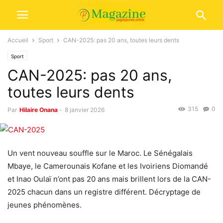
Accueil
Sport
CAN-2025: pas 20 ans, toutes leurs dents
Sport
CAN-2025: pas 20 ans,
toutes leurs dents
315
0
Par
Hilaire Onana
-
8 janvier 2026
Un vent nouveau souffle sur le Maroc. Le Sénégalais
Mbaye, le Camerounais Kofane et les Ivoiriens Diomandé
et Inao Oulaï n’ont pas 20 ans mais brillent lors de la CAN-
2025 chacun dans un registre différent. Décryptage de
jeunes phénomènes.