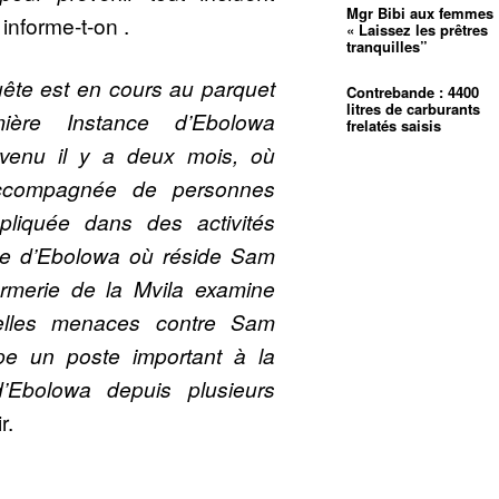
Mgr Bibi aux femmes 
 informe-t-on .
« Laissez les prêtres
tranquilles”
ête est en cours au parquet
Contrebande : 4400
litres de carburants
ière Instance d’Ebolowa
frelatés saisis
urvenu il y a deux mois, où
compagnée de personnes
pliquée dans des activités
age d’Ebolowa où réside Sam
rmerie de la Mvila examine
velles menaces contre Sam
pe un poste important à la
Ebolowa depuis plusieurs
r.