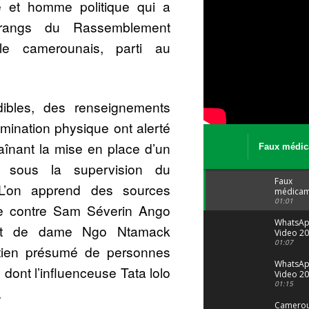
te et homme politique qui a
 rangs du Rassemblement
le camerounais, parti au
ibles, des renseignements
limination physique ont alerté
raînant la mise en place d’un
Faux médic
Le trafic se
on sous la supervision du
malgré tout 
Faux
’on apprend des sources
médicam
: Le trafi
01:01
ce contre Sam Séverin Ango
porte bi
malgré to
WhatsA
ment de dame Ngo Ntamack
Video 20
04 at 15
01:07
tien présumé de personnes
WhatsA
dont l’influenceuse Tata lolo
Video 20
29 at 12
01:15
.
Camerou