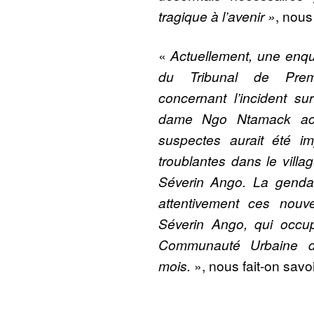
tragique à l’avenir »
, nous
«
Actuellement, une enqu
du Tribunal de Prem
concernant l’incident s
dame Ngo Ntamack ac
suspectes aurait été im
troublantes dans le vill
Séverin Ango. La genda
attentivement ces nou
Séverin Ango, qui occu
Communauté Urbaine d’
mois.
», nous fait-on savoi