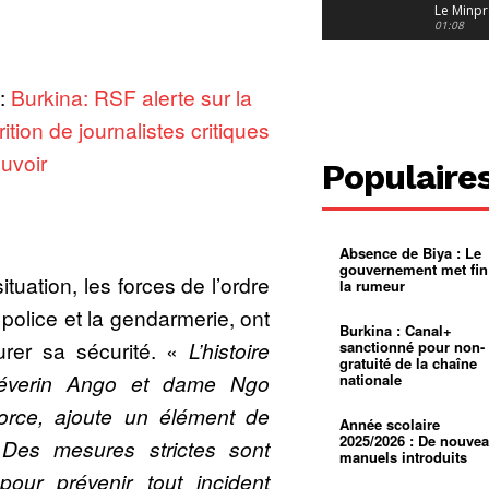
Le Minpr
alerte su
01:08
dérives 
jeunes fi
Cameroun
diaspor
 :
Burkina: RSF alerte sur la
suivra-t-
01:14
l’appel 
ition de journalistes critiques
gouvern
Douala :
?
ville à
uvoir
l’épreuv
01:02
Populaire
grandes
pluies
Échec au
Le père
réclame 
01:16
400 000 
Absence de Biya : Le
pasteur
Camerou
gouvernement met fin
L’État ve
ituation, les forces de l’ordre
la rumeur
mieux
01:27
contrôler
olice et la gendarmerie, ont
product
Croyanc
Burkina : Canal+
d’or
religieus
urer sa sécurité. «
L’histoire
sanctionné pour non-
Entre
01:12
gratuité de la chaîne
bricolag
éverin Ango et dame Ngo
nationale
spirituel
Pénurie 
autonom
à Yaound
vorce, ajoute un élément de
mentale
Minkoa
01:12
Année scolaire
mettra-t-i
2025/2026 : De nouve
. Des mesures strictes sont
au calvai
manuels introduits
our prévenir tout incident