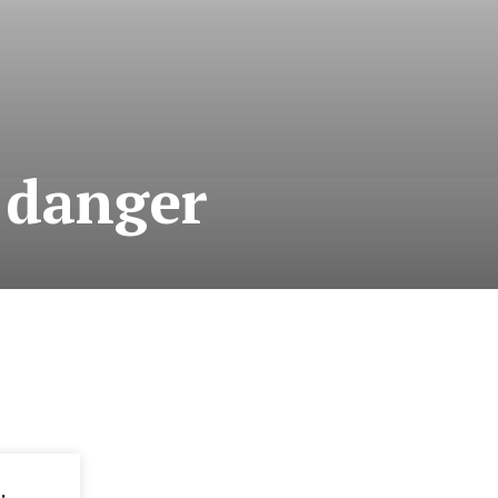
 danger
: