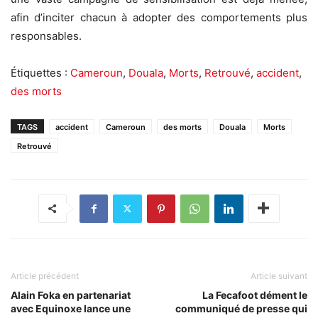
afin d’inciter chacun à adopter des comportements plus
responsables.
Étiquettes :
Cameroun
,
Douala
,
Morts
,
Retrouvé
,
accident
,
des morts
TAGS
accident
Cameroun
des morts
Douala
Morts
Retrouvé
Article précédent
Article suivant
Alain Foka en partenariat
La Fecafoot dément le
avec Equinoxe lance une
communiqué de presse qui