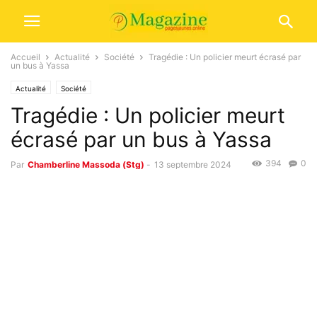
Accueil
Actualité
Société
Tragédie : Un policier meurt écrasé par
un bus à Yassa
Actualité
Société
Tragédie : Un policier meurt
écrasé par un bus à Yassa
394
0
Par
Chamberline Massoda (Stg)
-
13 septembre 2024