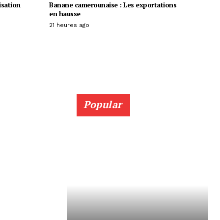
isation
Banane camerounaise : Les exportations
en hausse
21 heures ago
Popular