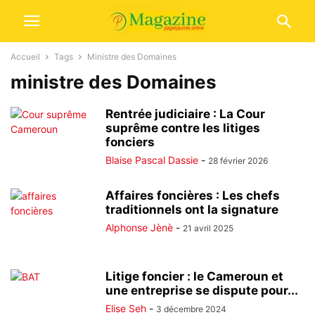
Accueil
Tags
Ministre des Domaines
ministre des Domaines
Rentrée judiciaire : La Cour
suprême contre les litiges
fonciers
Blaise Pascal Dassie
-
28 février 2026
Affaires foncières : Les chefs
traditionnels ont la signature
Alphonse Jènè
-
21 avril 2025
Litige foncier : le Cameroun et
une entreprise se dispute pour...
Elise Seh
-
3 décembre 2024