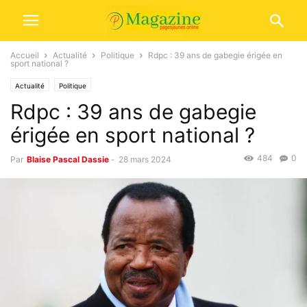
Accueil
Actualité
Politique
Rdpc : 39 ans de gabegie érigée en
sport national ?
Actualité
Politique
Rdpc : 39 ans de gabegie
érigée en sport national ?
484
0
Par
Blaise Pascal Dassie
-
28 mars 2024