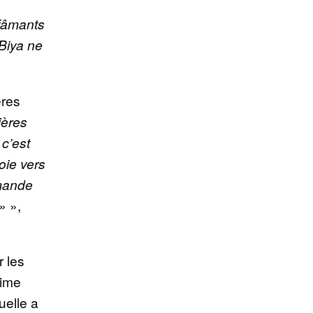
nfâmants
 Biya ne
ères
ières
 c’est
oie vers
mmande
 »
»,
r les
gime
elle a