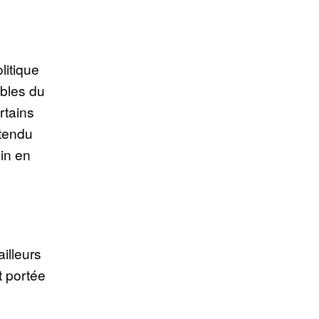
litique
bles du
rtains
étendu
in en
ailleurs
t portée