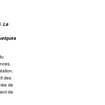
. La
quelques
du
nces.
éation.
it des
mmée de
ient de