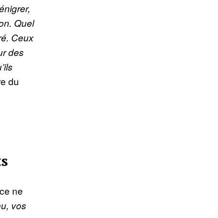
énigrer,
ion. Quel
ré. Ceux
ur des
’ils
re du
ts
rce ne
u, vos