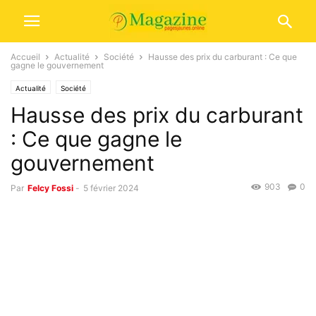
Accueil
Actualité
Société
Hausse des prix du carburant : Ce que
gagne le gouvernement
Actualité
Société
Hausse des prix du carburant
: Ce que gagne le
gouvernement
903
0
Par
Felcy Fossi
-
5 février 2024