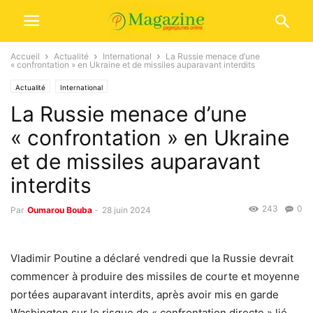
Accueil
Actualité
International
La Russie menace d’une
« confrontation » en Ukraine et de missiles auparavant interdits
Actualité
International
La Russie menace d’une
« confrontation » en Ukraine
et de missiles auparavant
interdits
243
0
Par
Oumarou Bouba
-
28 juin 2024
Vladimir Poutine a déclaré vendredi que la Russie devrait
commencer à produire des missiles de courte et moyenne
portées auparavant interdits, après avoir mis en garde
Washington sur le risque de « confrontation directe » lié