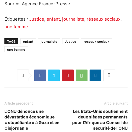
Source: Agence France-Presse
Étiquettes :
Justice
,
enfant
,
journaliste
,
réseaux sociaux
,
une femme
TAGS
enfant
journaliste
Justice
réseaux sociaux
une femme
Article précédent
Article suivant
L’ONU dénonce une
Les Etats-Unis soutiennent
dévastation économique
deux sièges permanents
« stupéfiante » à Gaza et en
pour l’Afrique au Conseil de
Cisjordanie
sécurité de l’ONU