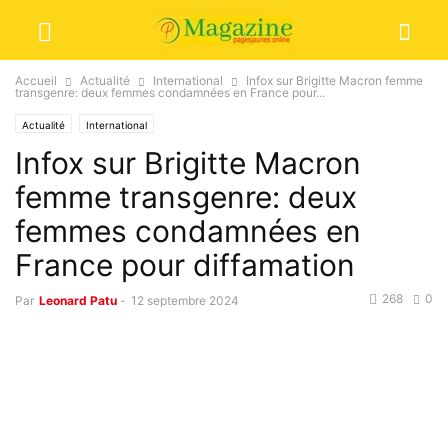
Accueil
Actualité
International
Infox sur Brigitte Macron femme
transgenre: deux femmes condamnées en France pour...
Actualité
International
Infox sur Brigitte Macron
femme transgenre: deux
femmes condamnées en
France pour diffamation
268
0
Par
Leonard Patu
-
12 septembre 2024