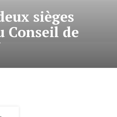
deux sièges
u Conseil de
U
: