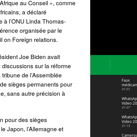
’Afrique au Conseil », comme
ricains, a déclaré
ne à l’ONU Linda Thomas-
férence organisée par le
l on Foreign relations.
sident Joe Biden avait
 discussions sur la réforme
a tribune de l’Assemblée
Faux
n de sièges permanents pour
médicam
: Le trafi
01:01
ine, sans autre précision à
porte bi
malgré to
WhatsA
Video 20
04 at 15
01:07
WhatsA
en pour des sièges
Video 20
29 at 12
01:15
le Japon, l’Allemagne et
Camerou