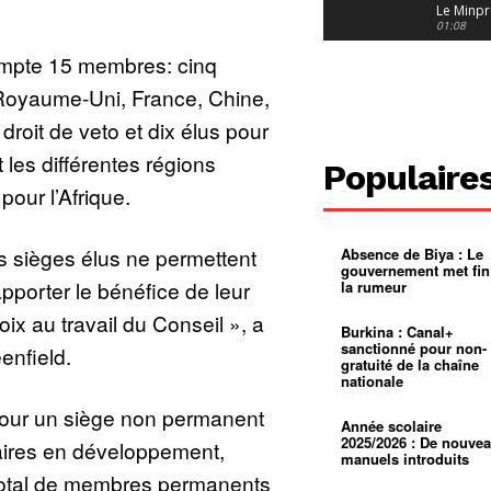
Le Minpr
alerte su
01:08
dérives 
ompte 15 membres: cinq
jeunes fi
Cameroun
diaspor
Royaume-Uni, France, Chine,
suivra-t-
01:14
l’appel 
droit de veto et dix élus pour
gouvern
Douala :
?
ville à
les différentes régions
l’épreuv
01:02
Populaire
grandes
pour l’Afrique.
pluies
Échec au
Le père
réclame 
01:16
400 000 
s sièges élus ne permettent
Absence de Biya : Le
pasteur
Camerou
gouvernement met fin
L’État ve
pporter le bénéfice de leur
la rumeur
mieux
01:27
contrôler
ix au travail du Conseil », a
product
Croyanc
Burkina : Canal+
d’or
religieus
sanctionné pour non-
nfield.
Entre
01:12
gratuité de la chaîne
bricolag
nationale
spirituel
Pénurie 
autonom
à Yaound
é pour un siège non permanent
mentale
Minkoa
01:12
Année scolaire
mettra-t-i
2025/2026 : De nouve
laires en développement,
au calvai
manuels introduits
total de membres permanents