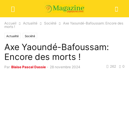
Accueil
Actualité
Société
Axe Yaoundé-Bafoussam: Encore des
morts !
Actualité
Société
Axe Yaoundé-Bafoussam:
Encore des morts !
262
0
Par
Blaise Pascal Dassie
-
28 novembre 2024