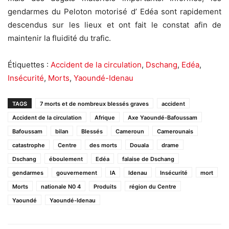
gendarmes du Peloton motorisé d’ Edéa sont rapidement
descendus sur les lieux et ont fait le constat afin de
maintenir la fluidité du trafic.
Étiquettes :
Accident de la circulation
,
Dschang
,
Edéa
,
Insécurité
,
Morts
,
Yaoundé-Idenau
TAGS
7 morts et de nombreux blessés graves
accident
Accident de la circulation
Afrique
Axe Yaoundé-Bafoussam
Bafoussam
bilan
Blessés
Cameroun
Camerounais
catastrophe
Centre
des morts
Douala
drame
Dschang
éboulement
Edéa
falaise de Dschang
gendarmes
gouvernement
IA
Idenau
Insécurité
mort
Morts
nationale N0 4
Produits
région du Centre
Yaoundé
Yaoundé-Idenau