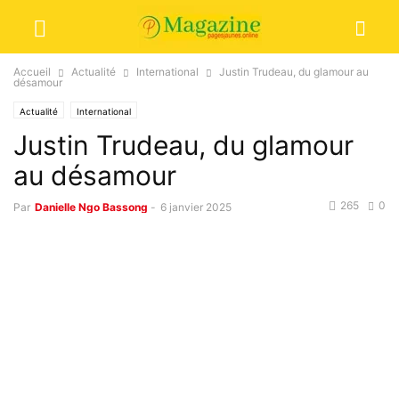
Accueil
Actualité
International
Justin Trudeau, du glamour au
désamour
Actualité
International
Justin Trudeau, du glamour
au désamour
265
0
Par
Danielle Ngo Bassong
-
6 janvier 2025