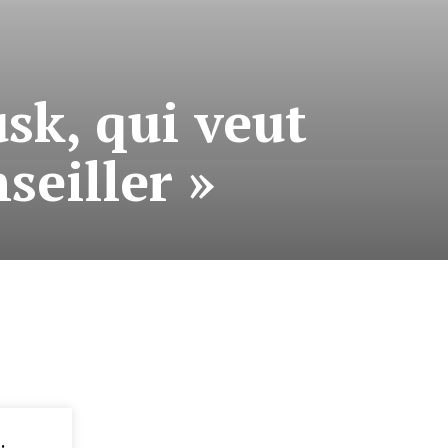
sk, qui veut
seiller »
: