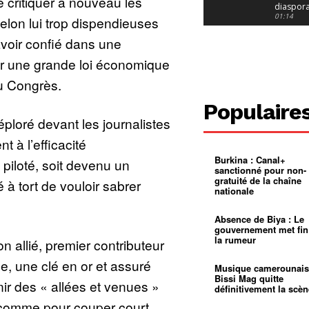
e critiquer à nouveau les
diaspor
suivra-t-
01:14
elon lui trop dispendieuses
l’appel 
gouvern
Douala :
voir confié dans une
?
ville à
l’épreuv
01:02
ar une grande loi économique
grandes
pluies
Échec au
u Congrès.
Le père
réclame 
01:16
Populaire
400 000 
loré devant les journalistes
pasteur
Camerou
L’État ve
 à l’efficacité
mieux
01:27
contrôler
Burkina : Canal+
piloté, soit devenu un
product
Croyanc
sanctionné pour non-
d’or
religieus
gratuité de la chaîne
à tort de vouloir sabrer
Entre
01:12
nationale
bricolag
spirituel
Pénurie 
autonom
à Yaound
Absence de Biya : Le
mentale
Minkoa
01:12
gouvernement met fin
mettra-t-i
la rumeur
n allié, premier contributeur
au calvai
Alexis
Dipanda
, une clé en or et assuré
Mouelle 
01:22
Musique camerounais
dernier
Bissi Mag quitte
enir des « allées et venues »
voyage
définitivement la scèn
 comme pour couper court