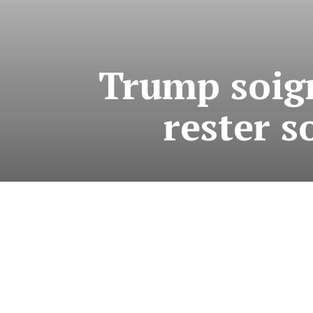
Trump soign
rester s