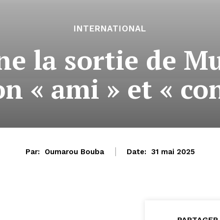
INTERNATIONAL
e la sortie de Mu
on « ami » et « con
Par:
Oumarou Bouba
Date:
31 mai 2025
PARTAGER 