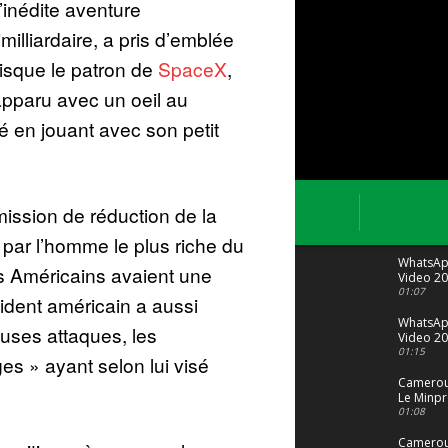
l’inédite aventure
illiardaire, a pris d’emblée
isque le patron de
SpaceX
,
apparu avec un oeil au
sé en jouant avec son petit
ission de réduction de la
ar l’homme le plus riche du
WhatsA
s Américains avaient une
Video 20
04 at 15
01:07
sident américain a aussi
WhatsA
ses attaques, les
Video 20
29 at 12
01:15
s » ayant selon lui visé
Camerou
Le Minpr
alerte su
01:08
dérives 
jeunes fi
Cameroun