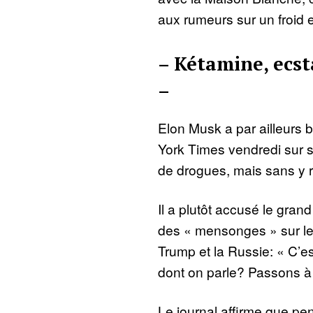
aux rumeurs sur un froid
– Kétamine, ecs
–
Elon Musk a par ailleurs 
York Times vendredi sur 
de drogues, mais sans y r
Il a plutôt accusé le gran
des « mensonges » sur les
Trump et la Russie: « C’
dont on parle? Passons à
Le journal affirme que p