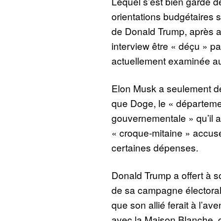
Lequel s’est bien gardé d
orientations budgétaires s
de Donald Trump, après a
interview être « déçu » p
actuellement examinée a
Elon Musk a seulement dép
que Doge, le « département
gouvernementale » qu’il a 
« croque-mitaine » accusé 
certaines dépenses.
Donald Trump a offert à so
de sa campagne électorale
que son allié ferait à l’av
avec la Maison Blanche,