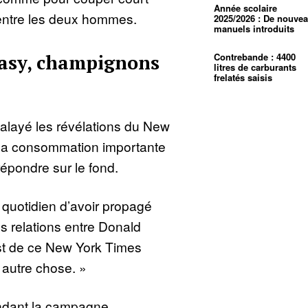
Année scolaire
 entre les deux hommes.
2025/2026 : De nouve
manuels introduits
tasy, champignons
Contrebande : 4400
litres de carburants
frelatés saisis
balayé les révélations du New
sa consommation importante
épondre sur le fond.
d quotidien d’avoir propagé
 relations entre Donald
est de ce New York Times
 autre chose. »
endant la campagne