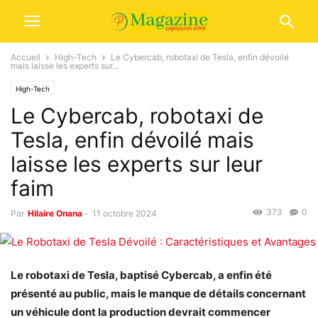
Accueil
High-Tech
Le Cybercab, robotaxi de Tesla, enfin dévoilé
mais laisse les experts sur...
High-Tech
Le Cybercab, robotaxi de
Tesla, enfin dévoilé mais
laisse les experts sur leur
faim
373
0
Par
Hilaire Onana
-
11 octobre 2024
Le robotaxi de Tesla, baptisé Cybercab, a enfin été
présenté au public, mais le manque de détails concernant
un véhicule dont la production devrait commencer