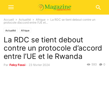
Accueil
Actualité
Afrique
La RDC se tient debout contre un
protocole d’accord entre l’UE et...
Actualité
Afrique
La RDC se tient debout
contre un protocole d’accord
entre l’UE et le Rwanda
593
0
Par
Felcy Fossi
-
23 février 2024