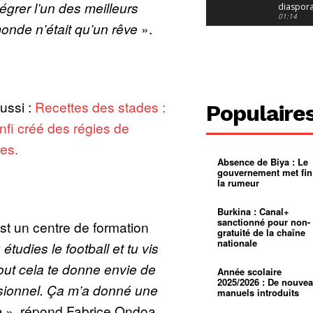
grer l’un des meilleurs
diaspor
suivra-t-
01:14
onde n’était qu’un rêve
».
l’appel 
gouvern
Douala :
?
ville à
l’épreuv
01:02
grandes
pluies
Échec au
Le père
réclame 
01:16
ussi :
Recettes des stades :
Populaire
400 000 
pasteur
Camerou
nfi créé des régies de
L’État ve
mieux
01:27
tes.
contrôler
Absence de Biya : Le
product
Croyanc
gouvernement met fin
d’or
religieus
la rumeur
Entre
01:12
bricolag
spirituel
Pénurie 
Burkina : Canal+
autonom
à Yaound
sanctionné pour non-
st un centre de formation
mentale
Minkoa
01:12
gratuité de la chaîne
mettra-t-i
nationale
 étudies le football et tu vis
au calvai
Alexis
Dipanda
out cela te donne envie de
Mouelle 
01:22
Année scolaire
dernier
2025/2026 : De nouve
ssionnel. Ça m’a donné une
voyage
manuels introduits
e
», répond Fabrice Ondoa