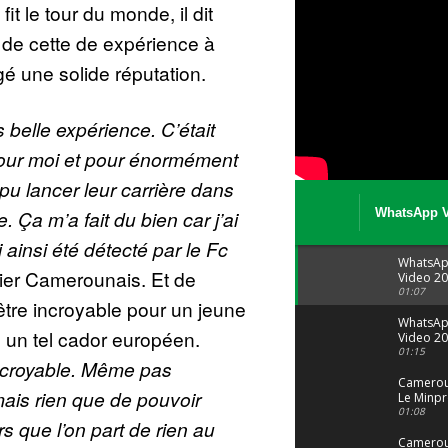
fit le tour du monde, il dit
 de cette de expérience à
rgé une solide réputation.
s belle expérience. C’était
our moi et pour énormément
u lancer leur carrière dans
e. Ça m’a fait du bien car j’ai
WhatsApp V
08 04 at 15 
i ainsi été détecté par le Fc
WhatsA
tier Camerounais. Et de
Video 20
04 at 15
01:07
être incroyable pour un jeune
WhatsA
 un tel cador européen.
Video 20
29 at 12
01:15
incroyable. Même pas
Camerou
ais rien que de pouvoir
Le Minpr
alerte su
01:08
ors que l’on part de rien au
dérives 
jeunes fi
Cameroun