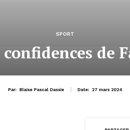
SPORT
es confidences de 
Par:
Blaise Pascal Dassie
Date:
27 mars 2024
PARTAGER 