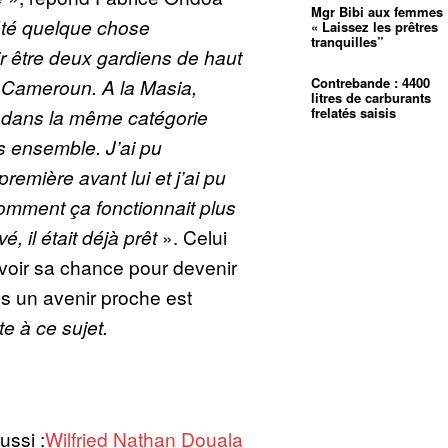
Mgr Bibi aux femmes 
été quelque chose
« Laissez les prêtres
tranquilles”
ir être deux gardiens de haut
 Cameroun. A la Masia,
Contrebande : 4400
litres de carburants
s dans la même catégorie
frelatés saisis
s ensemble. J’ai pu
remière avant lui et j’ai pu
 comment ça fonctionnait plus
é, il était déjà prêt
». Celui
avoir sa chance pour devenir
s un avenir proche est
e à ce sujet.
ussi :
Wilfried Nathan Douala