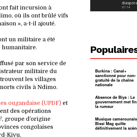
diaspor
ont fait incursion à
suivra-t-
01:14
l’appel 
mo, où ils ont brûlé vifs
gouvern
Douala :
?
ville à
ison », a-t-il ajouté.
l’épreuv
01:02
grandes
pluies
Échec au
nt un militaire a été
Le père
réclame 
01:16
Populaire
 humanitaire.
400 000 
pasteur
Camerou
L’État ve
mieux
01:27
fusé par son service de
contrôler
Burkina : Canal+
strateur militaire du
product
Croyanc
sanctionné pour non-
d’or
religieus
 trouvent les villages
gratuité de la chaîne
Entre
01:12
nationale
bricolag
 morts civils à Ndimo.
spirituel
Pénurie 
autonom
à Yaound
Absence de Biya : Le
mentale
Minkoa
01:12
gouvernement met fin
ées ougandaise (UPDF)
et
mettra-t-i
la rumeur
au calvai
Alexis
ent des opérations
Dipanda
Mouelle 
01:22
F, groupe d’origine
Musique camerounais
dernier
Bissi Mag quitte
ovinces congolaises
voyage
définitivement la scèn
rd-Kivu.