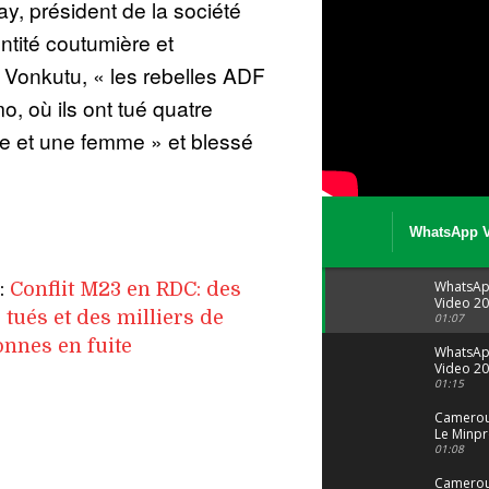
, président de la société
entité coutumière et
 Vonkutu, « les rebelles ADF
o, où ils ont tué quatre
re et une femme » et blessé
WhatsApp V
08 04 at 15 
WhatsA
e:
Conflit M23 en RDC: des
Video 20
s tués et des milliers de
04 at 15
01:07
nnes en fuite
WhatsA
Video 20
29 at 12
01:15
Camerou
Le Minpr
alerte su
01:08
dérives 
jeunes fi
Cameroun