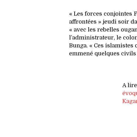
« Les forces conjointes
affrontées » jeudi soir d
« avec les rebelles ouga
l’administrateur, le col
Bunga. « Ces islamistes 
emmené quelques civils »,
A lir
évoqu
Kaga