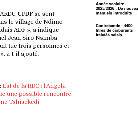
Année scolaire
2025/2026 : De nouve
manuels introduits
 FARDC-UPDF se sont
ans le village de Ndimo
Contrebande : 4400
ndais ADF », a indiqué
litres de carburants
frelatés saisis
onel Jean Siro Nsimba
ont tué trois personnes et
 a-t-il ajouté.
e:
Est de la RDC : l’Angola
e une possible rencontre
me-Tshisekedi