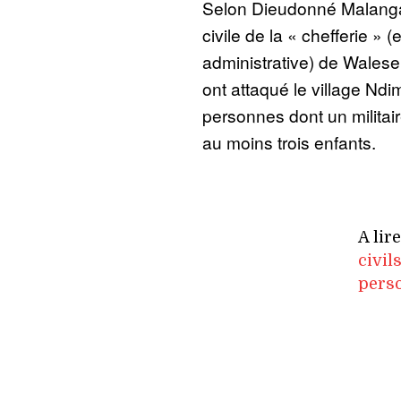
Selon Dieudonné Malangay
civile de la « chefferie » (
administrative) de Walese
ont attaqué le village Ndim
personnes dont un militai
au moins trois enfants.
A lir
civil
perso