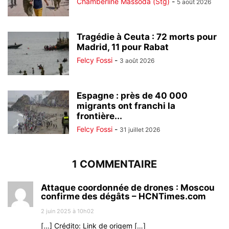
Chamberline Massoda (Stg)
-
5 août 2026
Tragédie à Ceuta : 72 morts pour
Madrid, 11 pour Rabat
Felcy Fossi
-
3 août 2026
Espagne : près de 40 000
migrants ont franchi la
frontière...
Felcy Fossi
-
31 juillet 2026
1 COMMENTAIRE
Attaque coordonnée de drones : Moscou
confirme des dégâts – HCNTimes.com
2 juin 2025 à 10h02
[…] Crédito: Link de origem […]