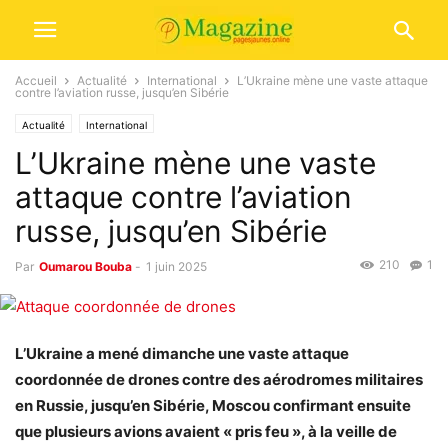
Accueil
Actualité
International
L’Ukraine mène une vaste attaque
contre l’aviation russe, jusqu’en Sibérie
Actualité
International
L’Ukraine mène une vaste
attaque contre l’aviation
russe, jusqu’en Sibérie
210
1
Par
Oumarou Bouba
-
1 juin 2025
L’Ukraine a mené dimanche une vaste attaque
coordonnée de drones contre des aérodromes militaires
en Russie, jusqu’en Sibérie, Moscou confirmant ensuite
que plusieurs avions avaient « pris feu », à la veille de