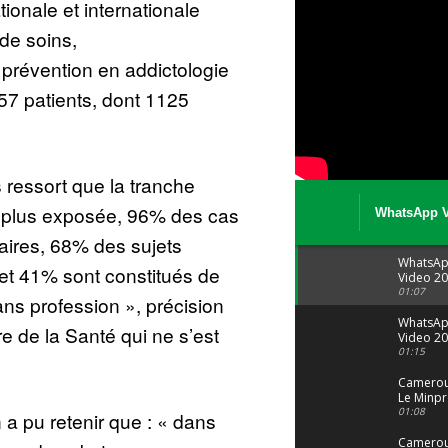
ionale et internationale
de soins,
révention en addictologie
057 patients, dont 1125
ressort que la tranche
a plus exposée, 96% des cas
WhatsApp V
08 04 at 15 
aires, 68% des sujets
WhatsA
 et 41% sont constitués de
Video 20
04 at 15
01:07
ns profession », précision
WhatsA
re de la Santé qui ne s’est
Video 20
29 at 12
01:15
Camerou
Le Minpr
alerte su
01:08
 a pu retenir que : « dans
dérives 
jeunes fi
Cameroun