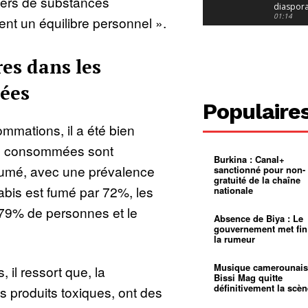
gers de substances
diaspor
suivra-t-
01:14
nt un équilibre personnel ».
l’appel 
gouvern
Douala :
?
ville à
l’épreuv
01:02
res dans les
grandes
pluies
Échec au
sées
Le père
réclame 
01:16
Populaire
400 000 
pasteur
Camerou
mations, il a été bien
L’État ve
mieux
01:27
es consommées sont
contrôler
Burkina : Canal+
product
Croyanc
 fumé, avec une prévalence
sanctionné pour non-
d’or
religieus
gratuité de la chaîne
Entre
01:12
abis est fumé par 72%, les
nationale
bricolag
spirituel
Pénurie 
 79% de personnes et le
autonom
à Yaound
Absence de Biya : Le
mentale
Minkoa
01:12
gouvernement met fin
mettra-t-i
la rumeur
au calvai
Alexis
Dipanda
Mouelle 
01:22
Musique camerounais
, il ressort que, la
dernier
Bissi Mag quitte
voyage
définitivement la scèn
 produits toxiques, ont des