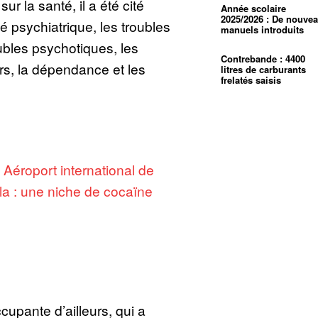
r la santé, il a été cité
Année scolaire
2025/2026 : De nouve
té psychiatrique, les troubles
manuels introduits
oubles psychotiques, les
Contrebande : 4400
rs, la dépendance et les
litres de carburants
frelatés saisis
:
Aéroport international de
a : une niche de cocaïne
upante d’ailleurs, qui a