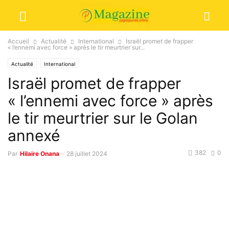
Accueil
Actualité
International
Israël promet de frapper
« l’ennemi avec force » après le tir meurtrier sur...
Actualité
International
Israël promet de frapper
« l’ennemi avec force » après
le tir meurtrier sur le Golan
annexé
382
0
Par
Hilaire Onana
-
28 juillet 2024