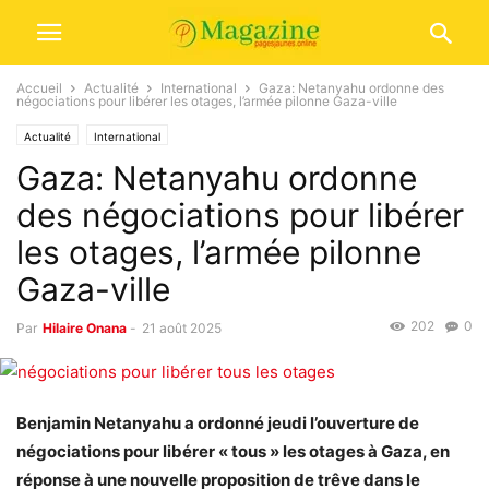
Accueil
Actualité
International
Gaza: Netanyahu ordonne des
négociations pour libérer les otages, l’armée pilonne Gaza-ville
Actualité
International
Gaza: Netanyahu ordonne
des négociations pour libérer
les otages, l’armée pilonne
Gaza-ville
202
0
Par
Hilaire Onana
-
21 août 2025
Benjamin Netanyahu a ordonné jeudi l’ouverture de
négociations pour libérer « tous » les otages à Gaza, en
réponse à une nouvelle proposition de trêve dans le