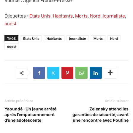
Source : Agence France-Presse
Étiquettes :
Etats Unis
,
Habitants
,
Morts
,
Nord
,
journaliste
,
ouest
TAGS
Etats Unis
Habitants
journaliste
Morts
Nord
ouest
Article précédent
Article suivant
Yaoundé : Un jeune arrêté
Zelensky attend les
après l’empoisonnement
garanties de sécurité, avant
d’une adolescente
une rencontre avec Poutine