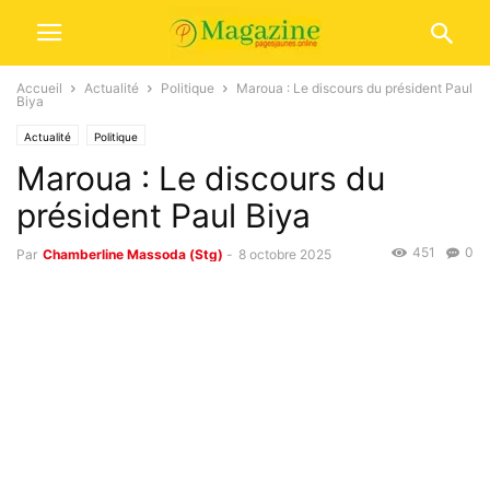
Accueil
Actualité
Politique
Maroua : Le discours du président Paul
Biya
Actualité
Politique
Maroua : Le discours du
président Paul Biya
451
0
Par
Chamberline Massoda (Stg)
-
8 octobre 2025