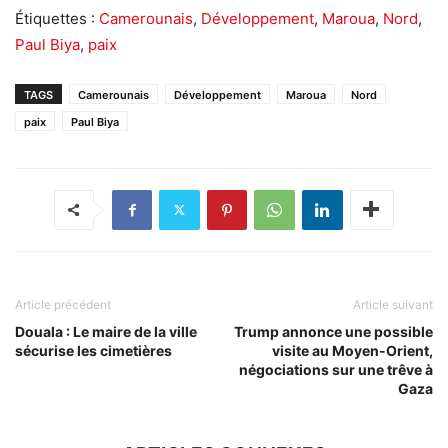
Étiquettes :
Camerounais
,
Développement
,
Maroua
,
Nord
,
Paul Biya
,
paix
TAGS
Camerounais
Développement
Maroua
Nord
paix
Paul Biya
Article précédent
Article suivant
Douala : Le maire de la ville
Trump annonce une possible
sécurise les cimetières
visite au Moyen-Orient,
négociations sur une trêve à
Gaza