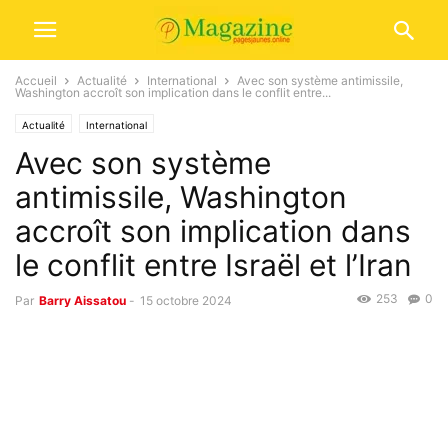
Accueil
Actualité
International
Avec son système antimissile,
Washington accroît son implication dans le conflit entre...
Actualité
International
Avec son système
antimissile, Washington
accroît son implication dans
le conflit entre Israël et l’Iran
253
0
Par
Barry Aissatou
-
15 octobre 2024