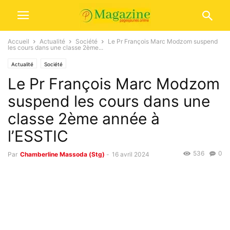
Accueil
Actualité
Société
Le Pr François Marc Modzom suspend
les cours dans une classe 2ème...
Actualité
Société
Le Pr François Marc Modzom
suspend les cours dans une
classe 2ème année à
l’ESSTIC
536
0
Par
Chamberline Massoda (Stg)
-
16 avril 2024