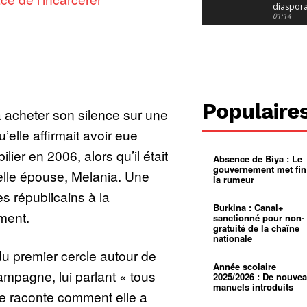
diaspor
suivra-t-
01:14
l’appel 
gouvern
Douala :
?
ville à
l’épreuv
01:02
grandes
pluies
Échec au
Le père
réclame 
01:16
Populaire
400 000 
 acheter son silence sur une
pasteur
Camerou
L’État ve
’elle affirmait avoir eue
mieux
01:27
contrôler
ier en 2006, alors qu’il était
Absence de Biya : Le
product
Croyanc
gouvernement met fin
d’or
religieus
elle épouse, Melania. Une
la rumeur
Entre
01:12
bricolag
es républicains à la
spirituel
Pénurie 
Burkina : Canal+
autonom
à Yaound
ment.
sanctionné pour non-
mentale
Minkoa
01:12
gratuité de la chaîne
mettra-t-i
nationale
au calvai
Alexis
du premier cercle autour de
Dipanda
Mouelle 
01:22
Année scolaire
mpagne, lui parlant « tous
dernier
2025/2026 : De nouve
voyage
manuels introduits
lle raconte comment elle a