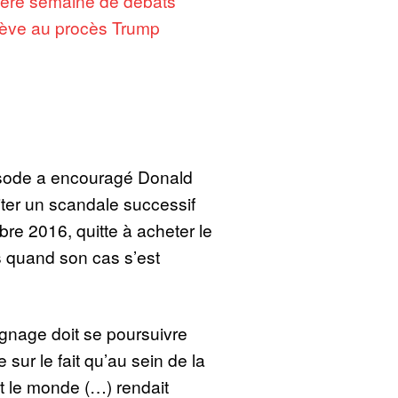
ère semaine de débats
ève au procès Trump
pisode a encouragé Donald
iter un scandale successif
re 2016, quitte à acheter le
s quand son cas s’est
gnage doit se poursuivre
e sur le fait qu’au sein de la
t le monde (…) rendait