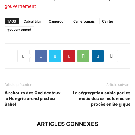
gouvernement
TAGS
Cabral Libii
Cameroun
Camerounais
Centre
gouvernement
Article précédent
Article suivant
A rebours des Occidentaux,
La ségrégation subie par les
la Hongrie prend pied au
métis des ex-colonies en
Sahel
procès en Belgique
ARTICLES CONNEXES