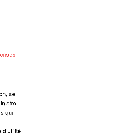
crises
on, se
inistre.
es qui
’utilité