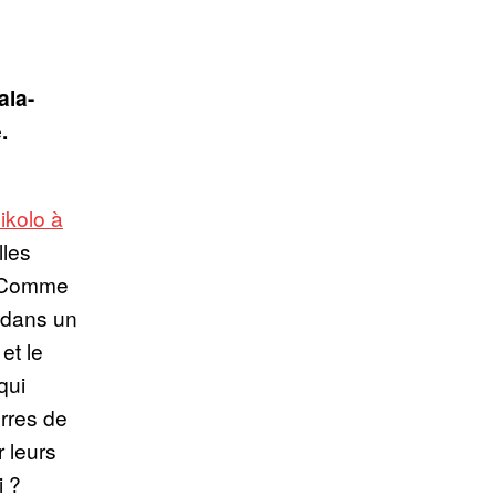
ala-
.
ikolo à
lles
. Comme
 dans un
et le
qui
rres de
r leurs
i ?