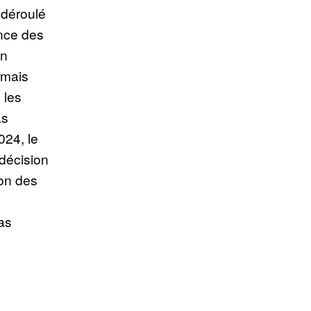
 déroulé
ence des
on
rmais
 les
as
024, le
 décision
ion des
pas