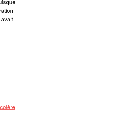
puisque
ration
 avait
colère