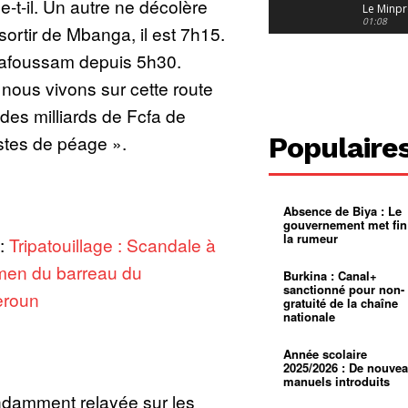
e-t-il. Un autre ne décolère
Le Minpr
alerte su
01:08
ortir de Mbanga, il est 7h15.
dérives 
jeunes fi
Cameroun
Bafoussam depuis 5h30.
diaspor
suivra-t-
01:14
nous vivons sur cette route
l’appel 
gouvern
Douala :
 des milliards de Fcfa de
?
ville à
l’épreuv
01:02
ostes de péage ».
Populaire
grandes
pluies
Échec au
Le père
réclame 
01:16
400 000 
Absence de Biya : Le
pasteur
Camerou
gouvernement met fin
L’État ve
la rumeur
 :
Tripatouillage : Scandale à
mieux
01:27
contrôler
men du barreau du
product
Croyanc
Burkina : Canal+
d’or
religieus
sanctionné pour non-
roun
Entre
01:12
gratuité de la chaîne
bricolag
nationale
spirituel
Pénurie 
autonom
à Yaound
mentale
Minkoa
01:12
Année scolaire
mettra-t-i
2025/2026 : De nouve
au calvai
manuels introduits
damment relayée sur les