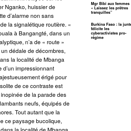
Mgr Bibi aux femmes 
er Nganko, huissier de
« Laissez les prêtres
tranquilles”
nette d’alarme non sans
e la signalétique routière. «
Burkina Faso : la junt
félicite les
Douala à Bangangté, dans un
cyberactivistes pro-
régime
lyptique, n’a de « route »
s un dédale de décombres,
 dans la localité de Mbanga
ce d’un impressionnant
ajestueusement érigé pour
solite de ce contraste est
 inopinée de la parade des
lambants neufs, équipés de
ores. Tout autant que la
e ce paysage bucolique,
 dans la localité de Mbanga,