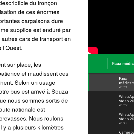
ndescriptible du tronçon
isation de ces énormes
ortantes cargaisons dure
me supplice est enduré par
 autres cars de transport en
 l’Ouest.
nt sur place, les
Faux médic
Le trafic se
patience et maudissent ces
malgré tout 
Faux
rnent. Selon un usage
médicam
: Le trafi
01:01
otre bus est arrivé à Souza
porte bi
malgré to
WhatsA
que nous sommes sortis de
Video 20
04 at 15
01:07
oute nationale est
WhatsA
 crevasses. Nous roulons
Video 20
29 at 12
01:15
l y a plusieurs kilomètres
Camerou