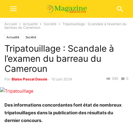
Accueil
Actualité
Société
Tripatouillage : Scandale à l’examen du
barreau du Cameroun
Actualité
Société
Tripatouillage : Scandale à
l’examen du barreau du
Cameroun
595
0
Par
Blaise Pascal Dassie
-
10 juin 2024
Des informations concordantes font état de nombreux
tripatouillages dans la publication des résultats du
dernier concours.