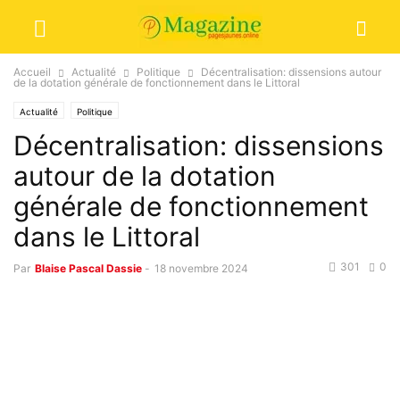
Accueil
Actualité
Politique
Décentralisation: dissensions autour
de la dotation générale de fonctionnement dans le Littoral
Actualité
Politique
Décentralisation: dissensions
autour de la dotation
générale de fonctionnement
dans le Littoral
301
0
Par
Blaise Pascal Dassie
-
18 novembre 2024