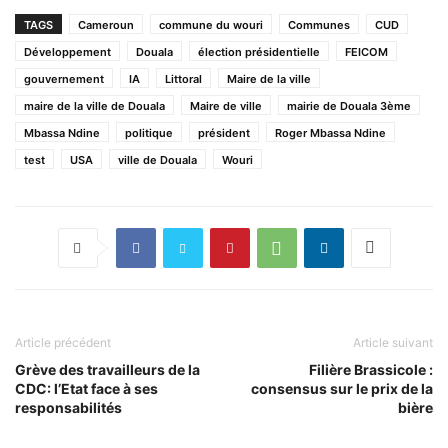
TAGS
Cameroun
commune du wouri
Communes
CUD
Développement
Douala
élection présidentielle
FEICOM
gouvernement
IA
Littoral
Maire de la ville
maire de la ville de Douala
Maire de ville
mairie de Douala 3ème
Mbassa Ndine
politique
président
Roger Mbassa Ndine
test
USA
ville de Douala
Wouri
Article précédent
Article suivant
Grève des travailleurs de la
Filière Brassicole :
CDC: l’Etat face à ses
consensus sur le prix de la
responsabilités
bière