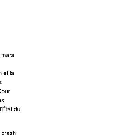
1 mars
 et la
s
Cour
es
l’État du
 crash