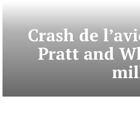
Crash de l’av
Pratt and W
mil