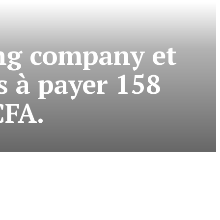
ing company et
 à payer 158
CFA.