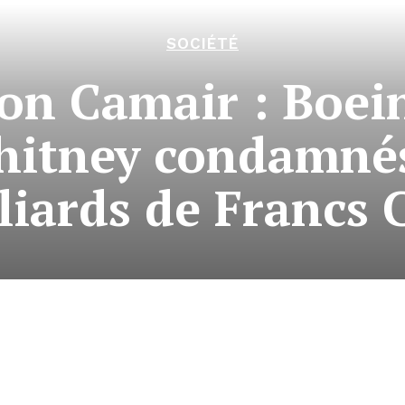
SOCIÉTÉ
ion Camair : Boe
hitney condamnés
liards de Francs 