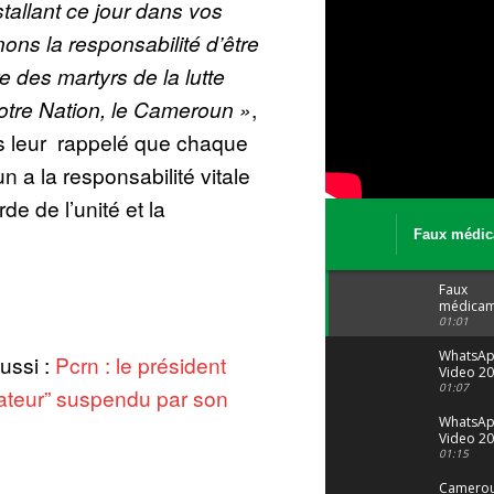
allant ce jour dans vos
ons la responsabilité d’être
 des martyrs de la lutte
otre Nation, le Cameroun »
,
sans leur rappelé que chaque
n a la responsabilité vitale
e de l’unité et la
Faux médic
Le trafic se
malgré tout 
Faux
médicam
: Le trafi
01:01
porte bi
malgré to
WhatsA
aussi :
Pcrn : le président
Video 20
04 at 15
01:07
ateur” suspendu par son
WhatsA
Video 20
29 at 12
01:15
Camerou