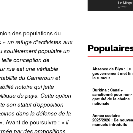
Le Minpr
alerte su
01:08
dérives 
jeunes fi
Cameroun
diaspor
suivra-t-
01:14
l’appel 
’union des populations du
gouvern
Douala :
?
ville à
s
« un refuge d’activistes aux
l’épreuv
01:02
Populaire
grandes
 du soulèvement populaire un
pluies
Échec au
Le père
telle conception de
réclame 
01:16
400 000 
ur rue est une véritable
Absence de Biya : Le
pasteur
Camerou
gouvernement met fin
L’État ve
stabilité du Cameroun et
la rumeur
mieux
01:27
contrôler
ilité notoire qui jette
product
Croyanc
Burkina : Canal+
d’or
religieus
olitique du pays. Cette option
sanctionné pour non-
Entre
01:12
gratuité de la chaîne
bricolag
te son statut d’opposition
nationale
spirituel
Pénurie 
autonom
à Yaound
acines dans la défense de la
mentale
Minkoa
01:12
Année scolaire
mettra-t-i
2025/2026 : De nouve
»
. Avant de poursuivre : «
il
au calvai
manuels introduits
ormée par des propositions