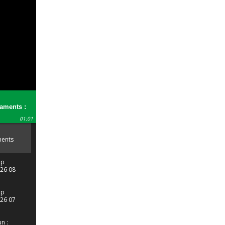
aments :
 porte bien
01:01
!
ents
c se
en
ut !
pp
26 08
 13 52
pp
26 07
 55 45
n :