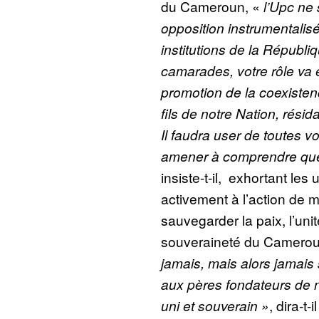
du Cameroun, «
l’Upc ne 
opposition instrumentalisé
institutions de la Républi
camarades, votre rôle va 
promotion de la coexistence
fils de notre Nation, rési
Il faudra user de toutes 
amener à comprendre que 
insiste-t-il, exhortant les 
activement à l’action de m
sauvegarder la paix, l’unit
souveraineté du Camero
jamais, mais alors jamais
aux pères fondateurs de 
uni et souverain »
, dira-t-