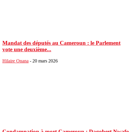
Mandat des députés au Cameroun : le Parlement
vote une deuxième...
Hilaire Onana
-
20 mars 2026
Condamnation à mort Cameroun : Dagobert Nwafo