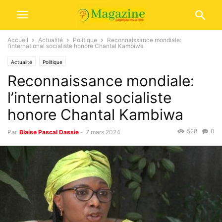
Accueil
Actualité
Politique
Reconnaissance mondiale:
l’international socialiste honore Chantal Kambiwa
Actualité
Politique
Reconnaissance mondiale:
l’international socialiste
honore Chantal Kambiwa
528
0
Par
Blaise Pascal Dassie
-
7 mars 2024