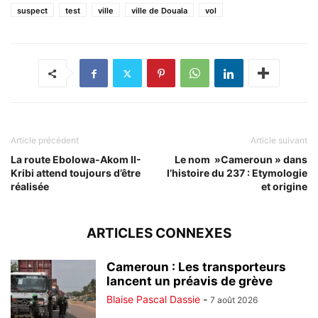
suspect
test
ville
ville de Douala
vol
Article précédent
Article suivant
La route Ebolowa-Akom II-
Le nom »Cameroun » dans
Kribi attend toujours d’être
l’histoire du 237 : Etymologie
réalisée
et origine
ARTICLES CONNEXES
Cameroun : Les transporteurs
lancent un préavis de grève
Blaise Pascal Dassie
-
7 août 2026