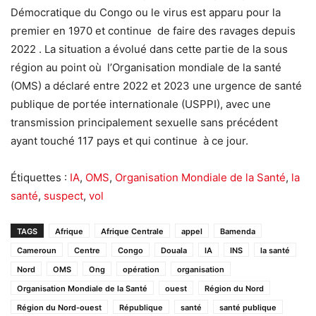
Démocratique du Congo ou le virus est apparu pour la
premier en 1970 et continue de faire des ravages depuis
2022 . La situation a évolué dans cette partie de la sous
région au point où l’Organisation mondiale de la santé
(OMS) a déclaré entre 2022 et 2023 une urgence de santé
publique de portée internationale (USPPI), avec une
transmission principalement sexuelle sans précédent
ayant touché 117 pays et qui continue à ce jour.
Étiquettes :
IA
,
OMS
,
Organisation Mondiale de la Santé
,
la
santé
,
suspect
,
vol
TAGS
Afrique
Afrique Centrale
appel
Bamenda
Cameroun
Centre
Congo
Douala
IA
INS
la santé
Nord
OMS
Ong
opération
organisation
Organisation Mondiale de la Santé
ouest
Région du Nord
Région du Nord-ouest
République
santé
santé publique