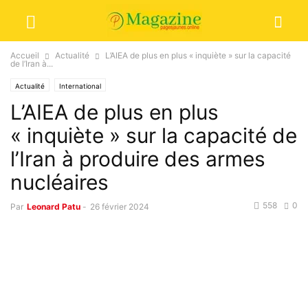
Accueil
Actualité
L’AIEA de plus en plus « inquiète » sur la capacité
de l’Iran à...
Actualité
International
L’AIEA de plus en plus
« inquiète » sur la capacité de
l’Iran à produire des armes
nucléaires
558
0
Par
Leonard Patu
-
26 février 2024