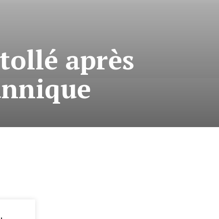
tollé après
tannique
: