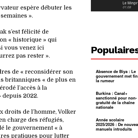
Le Minpr
vateur espère débuter les
alerte su
01:08
dérives 
2 semaines ».
jeunes fi
Cameroun
diaspor
suivra-t-
01:14
l’appel 
k s’est félicité de
gouvern
Douala :
ion « historique » qui
?
ville à
l’épreuv
01:02
Populaire
si vous venez ici
grandes
pluies
Échec au
urrez pas rester ».
Le père
réclame 
01:16
400 000 
Absence de Biya : Le
res de « reconsidérer son
pasteur
Camerou
gouvernement met fin
L’État ve
is britanniques « de plus en
la rumeur
mieux
01:27
contrôler
érodé l’accès à la
product
Croyanc
Burkina : Canal+
» depuis 2022.
d’or
religieus
sanctionné pour non-
Entre
01:12
gratuité de la chaîne
bricolag
nationale
spirituel
Pénurie 
 droits de l’homme, Volker
autonom
à Yaound
mentale
Minkoa
01:12
en charge des réfugiés,
Année scolaire
mettra-t-i
2025/2026 : De nouve
lé le gouvernement « à
au calvai
manuels introduits
res pratiques pour lutter