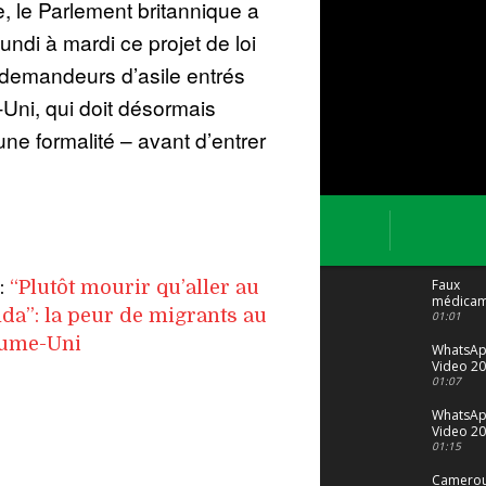
, le Parlement britannique a
undi à mardi ce projet de loi
 demandeurs d’asile entrés
Uni, qui doit désormais
 une formalité – avant d’entrer
Faux
e:
“Plutôt mourir qu’aller au
médicam
a”: la peur de migrants au
: Le trafi
01:01
porte bi
ume-Uni
malgré to
WhatsA
Video 20
04 at 15
01:07
WhatsA
Video 20
29 at 12
01:15
Camerou