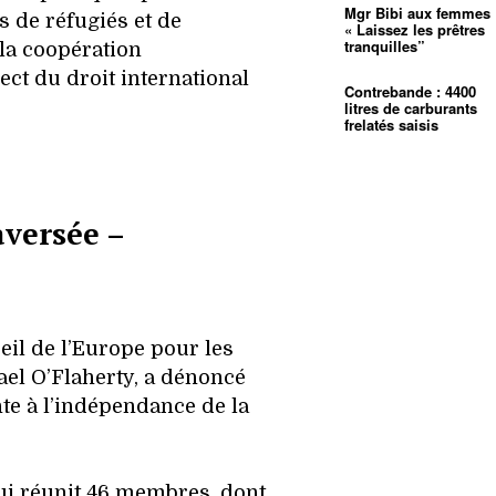
Mgr Bibi aux femmes 
rs de réfugiés et de
« Laissez les prêtres
tranquilles”
 la coopération
ect du droit international
Contrebande : 4400
litres de carburants
frelatés saisis
aversée –
il de l’Europe pour les
el O’Flaherty, a dénoncé
nte à l’indépendance de la
ui réunit 46 membres, dont