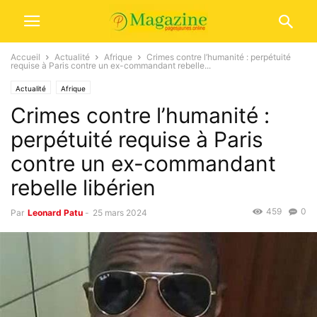
Accueil
Actualité
Afrique
Crimes contre l’humanité : perpétuité
requise à Paris contre un ex-commandant rebelle...
Actualité
Afrique
Crimes contre l’humanité :
perpétuité requise à Paris
contre un ex-commandant
rebelle libérien
459
0
Par
Leonard Patu
-
25 mars 2024