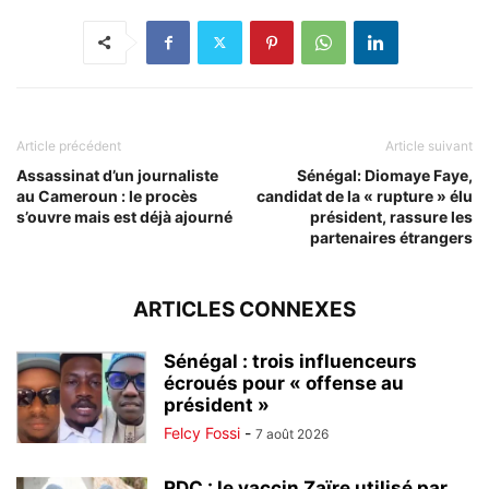
Article précédent
Article suivant
Assassinat d’un journaliste
Sénégal: Diomaye Faye,
au Cameroun : le procès
candidat de la « rupture » élu
s’ouvre mais est déjà ajourné
président, rassure les
partenaires étrangers
ARTICLES CONNEXES
Sénégal : trois influenceurs
écroués pour « offense au
président »
Felcy Fossi
-
7 août 2026
RDC : le vaccin Zaïre utilisé par