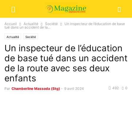
Accueil
Actualité
Société
Un inspecteur de l’éducation de base
tué dans un accident de la...
Actualité
Société
Un inspecteur de l’éducation
de base tué dans un accident
de la route avec ses deux
enfants
492
0
Par
Chamberline Massoda (Stg)
-
9 avril 2024