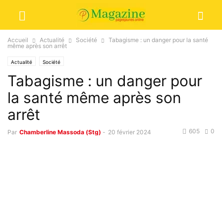
Accueil
Actualité
Société
Tabagisme : un danger pour la santé
même après son arrêt
Actualité
Société
Tabagisme : un danger pour
la santé même après son
arrêt
605
0
Par
Chamberline Massoda (Stg)
-
20 février 2024