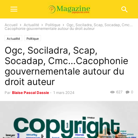
Accueil
Actualité
Politique
Ogc, Sociladra, Scap, Socadap, Cmc…
Cacophonie gouvernementale autour du droit auteur
Actualité
Politique
Ogc, Sociladra, Scap,
Socadap, Cmc…Cacophonie
gouvernementale autour du
droit auteur
627
0
Par
Blaise Pascal Dassie
-
1 mars 2024