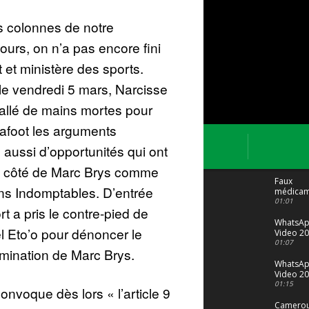
 colonnes de notre
ours, on n’a pas encore fini
t et ministère des sports.
le vendredi 5 mars, Narcisse
allé de mains mortes pour
cafoot les arguments
s aussi d’opportunités qui ont
du côté de Marc Brys comme
Faux
ns Indomptables. D’entrée
médicam
: Le trafi
01:01
rt a pris le contre-pied de
porte bi
malgré to
WhatsA
el Eto’o pour dénoncer le
Video 20
04 at 15
01:07
omination de Marc Brys.
WhatsA
Video 20
29 at 12
01:15
nvoque dès lors « l’article 9
Camerou