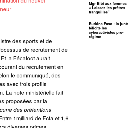
mination du nouvel
Mgr Bibi aux femmes 
ineur
« Laissez les prêtres
tranquilles”
Burkina Faso : la junt
félicite les
cyberactivistes pro-
régime
istre des sports et de
processus de recrutement de
Et la Fécafoot aurait
courant du recrutement en
selon le communiqué, des
s avec trois profils
 La note ministérielle fait
es proposées par la
cune des prétentions
Entre 1milliard de Fcfa et 1,6
ors diverses primes.