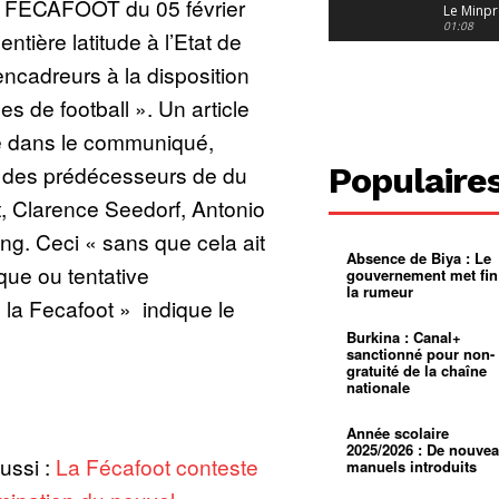
 FECAFOOT du 05 février
Le Minpr
alerte su
01:08
ntière latitude à l’Etat de
dérives 
jeunes fi
Cameroun
encadreurs à la disposition
diaspor
suivra-t-
01:14
es de football ». Un article
l’appel 
gouvern
Douala :
ire dans le communiqué,
?
ville à
l’épreuv
01:02
 des prédécesseurs de du
Populaire
grandes
pluies
Échec au
, Clarence Seedorf, Antonio
Le père
réclame 
01:16
g. Ceci « sans que cela ait
400 000 
Absence de Biya : Le
pasteur
Camerou
que ou tentative
gouvernement met fin
L’État ve
la rumeur
mieux
01:27
e la Fecafoot » indique le
contrôler
product
Croyanc
Burkina : Canal+
d’or
religieus
sanctionné pour non-
Entre
01:12
gratuité de la chaîne
bricolag
nationale
spirituel
Pénurie 
autonom
à Yaound
mentale
Minkoa
01:12
Année scolaire
mettra-t-i
2025/2026 : De nouve
aussi :
La Fécafoot conteste
au calvai
manuels introduits