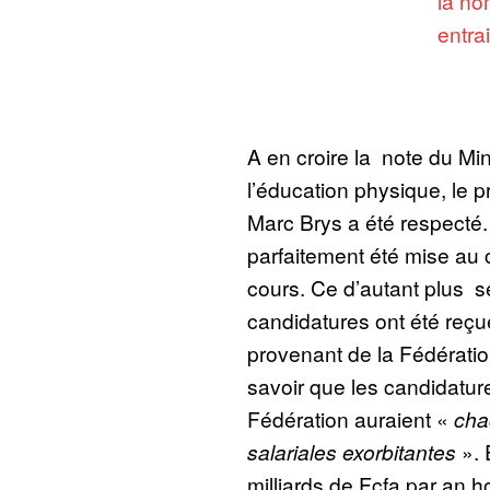
la no
entra
A en croire la note du Min
l’éducation physique, le 
Marc Brys a été respecté. 
parfaitement été mise au 
cours. Ce d’autant plus 
candidatures ont été reçue
provenant de la Fédération.
savoir que les candidatur
Fédération auraient «
cha
salariales exorbitantes
». 
milliards de Fcfa par an h