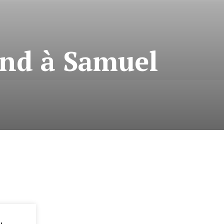
ond à Samuel
: