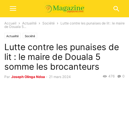
Accueil
Actualité
Société
Lutte contre les punaises de lit : le maire
de Douala 5...
Actualité
Société
Lutte contre les punaises de
lit : le maire de Douala 5
somme les brocanteurs
476
0
Par
Joseph Olinga Ndoa
-
21 mars 2024