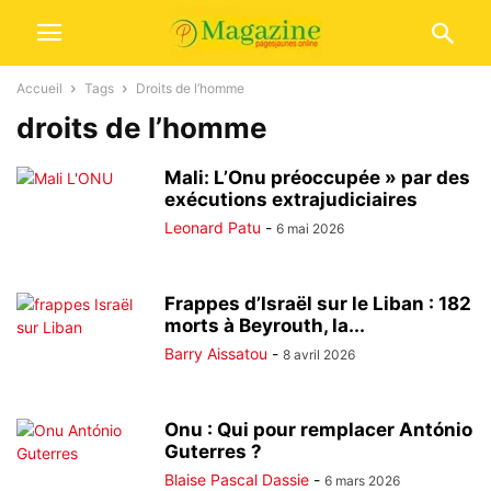
Accueil
Tags
Droits de l’homme
droits de l’homme
Mali: L’Onu préoccupée » par des
exécutions extrajudiciaires
Leonard Patu
-
6 mai 2026
Frappes d’Israël sur le Liban : 182
morts à Beyrouth, la...
Barry Aissatou
-
8 avril 2026
Onu : Qui pour remplacer António
Guterres ?
Blaise Pascal Dassie
-
6 mars 2026