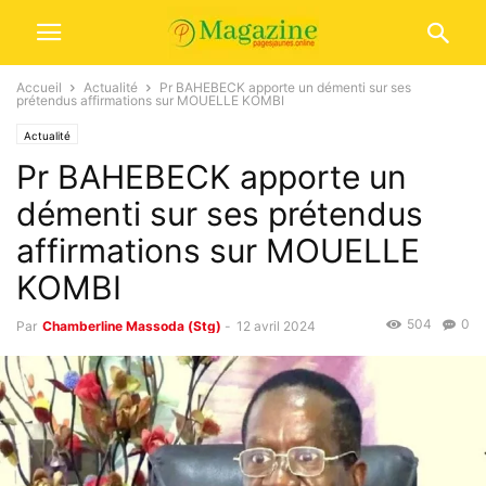
Accueil
Actualité
Pr BAHEBECK apporte un démenti sur ses
prétendus affirmations sur MOUELLE KOMBI
Actualité
Pr BAHEBECK apporte un
démenti sur ses prétendus
affirmations sur MOUELLE
KOMBI
504
0
Par
Chamberline Massoda (Stg)
-
12 avril 2024