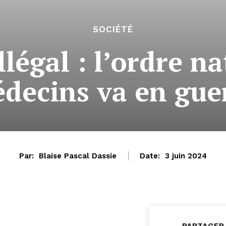
SOCIÉTÉ
llégal : l’ordre n
decins va en gue
Par:
Blaise Pascal Dassie
Date:
3 juin 2024
PARTAGER 