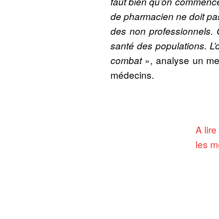
faut bien qu’on commence
de pharmacien ne doit pas
des non professionnels. 
santé des populations. L’
combat
», analyse un mem
médecins.
A lir
les m