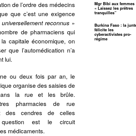
tion de l’ordre des médecins
Mgr Bibi aux femmes 
« Laissez les prêtres
que que c’est une exigence
tranquilles”
 universellement reconnus
»
Burkina Faso : la junt
félicite les
 nombre de pharmaciens qui
cyberactivistes pro-
régime
 la capitale économique, on
er que l’automédication n’a
 lui.
une ou deux fois par an, le
lique organise des saisies de
ans la rue et les brûle.
utres pharmacies de rue
nt des cendres de celles
question est le circuit
ces médicaments.