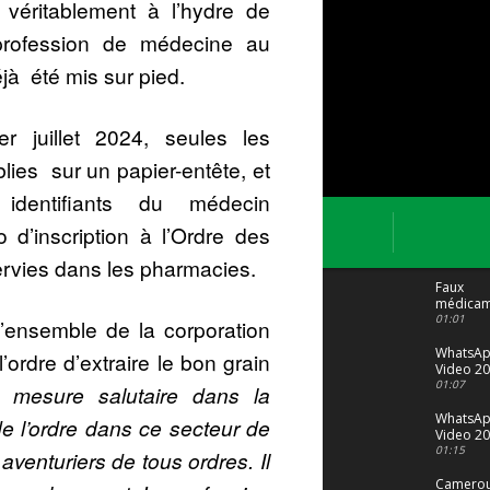
véritablement à l’hydre de
a profession de médecine au
à été mis sur pied.
r juillet 2024, seules les
ies sur un papier-entête, et
identifiants du médecin
 d’inscription à l’Ordre des
ervies dans les pharmacies.
Faux
médicam
: Le trafi
01:01
’ensemble de la corporation
porte bi
malgré to
WhatsA
’ordre d’extraire le bon grain
Video 20
04 at 15
01:07
 mesure salutaire dans la
WhatsA
de l’ordre dans ce secteur de
Video 20
29 at 12
01:15
aventuriers de tous ordres. Il
Camerou