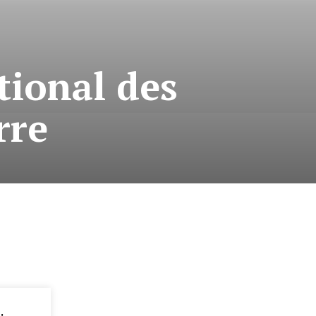
ational des
rre
: