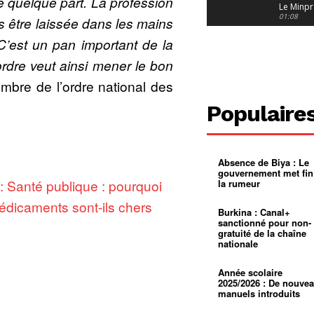
 quelque part.
La profession
Le Minpr
alerte su
01:08
 être laissée dans les mains
dérives 
jeunes fi
Cameroun
C’est un pan important de la
diaspor
suivra-t-
01:14
ordre veut ainsi mener le bon
l’appel 
gouvern
Douala :
bre de l’ordre national des
?
ville à
l’épreuv
01:02
Populaire
grandes
pluies
Échec au
Le père
réclame 
01:16
400 000 
Absence de Biya : Le
pasteur
Camerou
gouvernement met fin
L’État ve
e : Santé publique : pourquoi
la rumeur
mieux
01:27
contrôler
édicaments sont-ils chers
product
Croyanc
Burkina : Canal+
d’or
religieus
sanctionné pour non-
Entre
01:12
gratuité de la chaîne
bricolag
nationale
spirituel
Pénurie 
autonom
à Yaound
mentale
Minkoa
01:12
Année scolaire
mettra-t-i
2025/2026 : De nouve
au calvai
manuels introduits