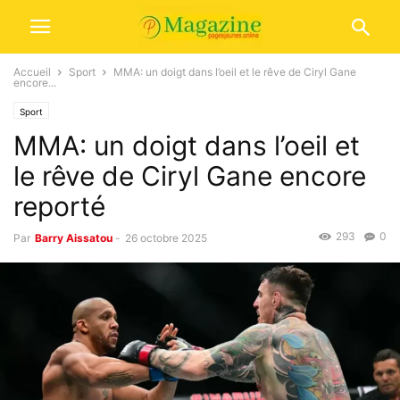
Accueil
Sport
MMA: un doigt dans l’oeil et le rêve de Ciryl Gane
encore...
Sport
MMA: un doigt dans l’oeil et
le rêve de Ciryl Gane encore
reporté
293
0
Par
Barry Aissatou
-
26 octobre 2025