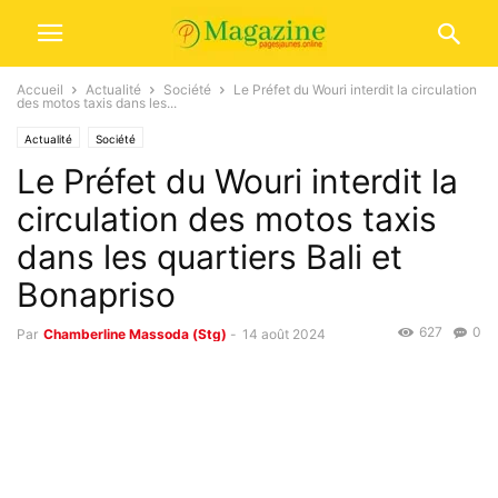
Accueil
Actualité
Société
Le Préfet du Wouri interdit la circulation
des motos taxis dans les...
Actualité
Société
Le Préfet du Wouri interdit la
circulation des motos taxis
dans les quartiers Bali et
Bonapriso
627
0
Par
Chamberline Massoda (Stg)
-
14 août 2024