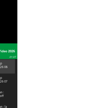
ideo 2026
13 52
01:07
pp
26 08
 13 52
pp
26 07
 55 45
n :
off
r les
des
lles
 : la