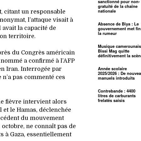
sanctionné pour non-
gratuité de la chaîne
nationale
, citant un responsable
anonymat, l’attaque visait à
Absence de Biya : Le
 avait la capacité de
gouvernement met fin
la rumeur
on territoire.
Musique camerounais
Bissi Mag quitte
près du Congrès américain
définitivement la scèn
e nommé a confirmé à l’AFP
Année scolaire
n Iran. Interrogée par
2025/2026 : De nouve
ne n’a pas commenté ces
manuels introduits
Contrebande : 4400
litres de carburants
frelatés saisis
 fièvre intervient alors
ël et le Hamas, déclenchée
récédent du mouvement
7 octobre, ne connaît pas de
rts à Gaza, essentiellement